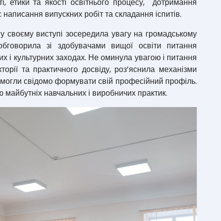
, етики та якості освітнього процесу, дотримання
 написання випускних робіт та складання іспитів.
у своєму виступі зосередила увагу на громадському
обговорила зі здобувачами вищої освіти питання
их і культурних заходах. Не оминула увагою і питання
торії та практичного досвіду, роз’яснила механізми
 могли свідомо формувати свій професійний профіль.
ю майбутніх навчальних і виробничих практик.