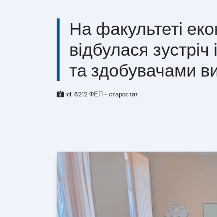
На факультеті еко
відбулася зустріч
та здобувачами ви
id:
6212
ФЕП - старостат