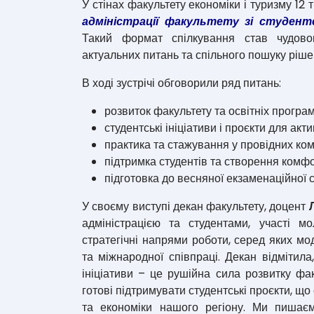
У стінах факультету економіки і туризму 12
адміністрації факультету зі студен
Такий формат спілкування став чудово
актуальних питань та спільного пошуку ріше
В ході зустрічі обговорили ряд питань:
розвиток факультету та освітніх програм
студентські ініціативи і проєкти для акт
практика та стажування у провідних ком
підтримка студентів та створення комф
підготовка до весняної екзаменаційної с
У своєму виступі декан факультету, доцент
адміністрацією та студентами, участі м
стратегічні напрями роботи, серед яких мо
та міжнародної співпраці. Декан відмітила,
ініціативи – це рушійна сила розвитку факу
готові підтримувати студентські проєкти, що
та економіки нашого регіону. Ми пишає