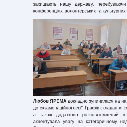
захищають нашу державу, перебуваючи 
конференціях, волонтерських та культурних 
Любов ЯРЕМА
докладно зупинилася на най
до екзаменаційної сесії. Графік складання с
а також додатково розповсюджений в у
акцентувала увагу на категоричному нед