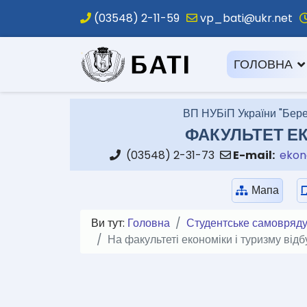
(03548) 2-11-59
vp_bati@ukr.net
.
ГОЛОВНА
ВП НУБіП України "Бере
ФАКУЛЬТЕТ ЕК
(03548) 2-31-73
E-mail:
ekon
Мапа
Ви тут:
Головна
Студентське самовряд
На факультеті економіки і туризму відб