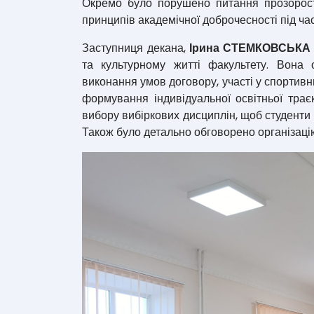
Окремо було порушено питання прозорості
принципів академічної доброчесності під час
Заступниця декана,
Ірина СТЕМКОВСЬКА
та культурному житті факультету. Вона 
виконання умов договору, участі у спортивн
формування індивідуальної освітньої траєк
вибору вибіркових дисциплін, щоб студенти
Також було детально обговорено організаці