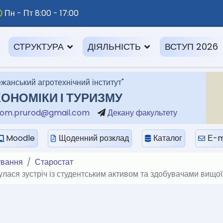
Пн - Пт 8:00 - 17:00
СТРУКТУРА
ДІЯЛЬНІСТЬ
ВСТУП 2026
жанський агротехнічний інститут"
ОНОМІКИ І ТУРИЗМУ
om.prurod@gmail.com
Декану факультету
Moodle
Щоденний розклад
Каталог
Е-m
ування
Старостат
улася зустріч із студентським активом та здобувачами вищої