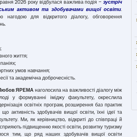
 травня 2026 року відбулася важлива подія –
зустріч
тським активом та здобувачами вищої освіти
.
ю нагодою для відкритого діалогу, обговорення
нь.
;
ивного життя;
паніях;
ортних умов навчання;
есії та академічна доброчесність.
Любов ЯРЕМА
наголосила на важливості діалогу між
олоді у формуванні іміджу факультету, окреслила
дернізація освітніх програм, розширення баз практик
 що активність здобувачів вищої освіти, їхні ідеї та
льтету. Ми, як керівництво, відкриті до співпраці й
 сприяють підвищенню якості освіти, розвитку туризму
мося тим, що ряд наших здобувачів вищої освіти