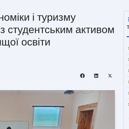
номіки і туризму
 із студентським активом
щої освіти