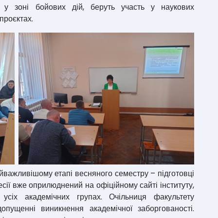
у зоні бойових дій, беруть участь у наукових
проєктах.
важливішому етапі весняного семестру – підготовці
есії вже оприлюднений на офіційному сайті інституту,
сіх академічних групах. Очільниця факультету
опущенні виникнення академічної заборгованості.