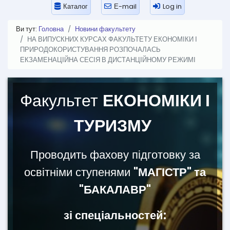
Каталог
Е-mail
Log in
Ви тут:
Головна
Новини факультету
НА ВИПУСКНИХ КУРСАХ ФАКУЛЬТЕТУ ЕКОНОМІКИ І
ПРИРОДОКОРИСТУВАННЯ РОЗПОЧАЛАСЬ
ЕКЗАМЕНАЦІЙНА СЕСІЯ В ДИСТАНЦІЙНОМУ РЕЖИМІ
Факультет
ЕКОНОМІКИ І
ТУРИЗМУ
Проводить фахову підготовку за
освітніми ступенями
"МАГІСТР" та
"БАКАЛАВР"
зі спеціальностей: