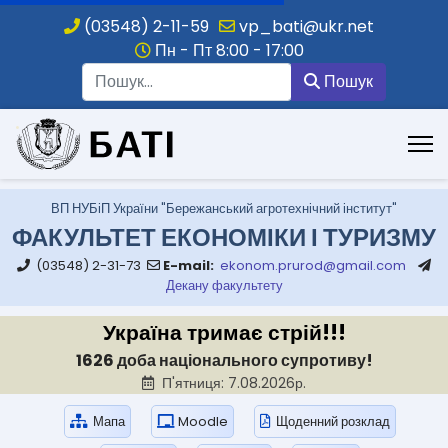
(03548) 2-11-59
vp_bati@ukr.net
Пн - Пт 8:00 - 17:00
Пошук
Пошук
.
ВП НУБіП України "Бережанський агротехнічний інститут"
ФАКУЛЬТЕТ ЕКОНОМІКИ І ТУРИЗМУ
(03548) 2-31-73
E-mail:
ekonom.prurod@gmail.com
Декану факультету
Україна тримає стрій!!!
1626 доба національного супротиву!
П'ятниця: 7.08.2026р.
Мапа
Moodle
Щоденний розклад