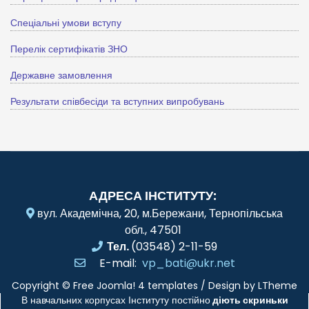
Спеціальні умови вступу
Перелік сертифікатів ЗНО
Державне замовлення
Результати співбесіди та вступних випробувань
АДРЕСА ІНСТИТУТУ:
вул. Академічна, 20, м.Бережани, Тернопільська
обл., 47501
Тел.
(03548) 2-11-59
E-mail:
vp_bati@ukr.net
Copyright ©
Free Joomla! 4 templates
/ Design by
LTheme
В навчальних корпусах Інституту постійно
діють скриньки