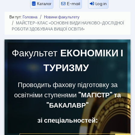
Каталог
Е-mail
Log in
Ви тут:
Головна
Новини факультету
МАЙСТЕР-КЛАС «ОСНОВНІ ВИДИ НАУКОВО-ДОСЛІДНОЇ
РОБОТИ ЗДОБУВАЧА ВИЩОЇ ОСВІТИ»
Факультет
ЕКОНОМІКИ І
ТУРИЗМУ
Проводить фахову підготовку за
освітніми ступенями
"МАГІСТР" та
"БАКАЛАВР"
зі спеціальностей: