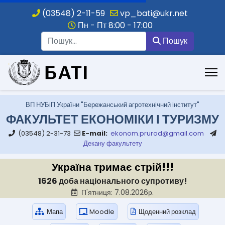
(03548) 2-11-59
vp_bati@ukr.net
Пн - Пт 8:00 - 17:00
Пошук
Пошук
.
ВП НУБіП України "Бережанський агротехнічний інститут"
ФАКУЛЬТЕТ ЕКОНОМІКИ І ТУРИЗМУ
(03548) 2-31-73
E-mail:
ekonom.prurod@gmail.com
Декану факультету
Україна тримає стрій!!!
1626 доба національного супротиву!
П'ятниця: 7.08.2026р.
Мапа
Moodle
Щоденний розклад