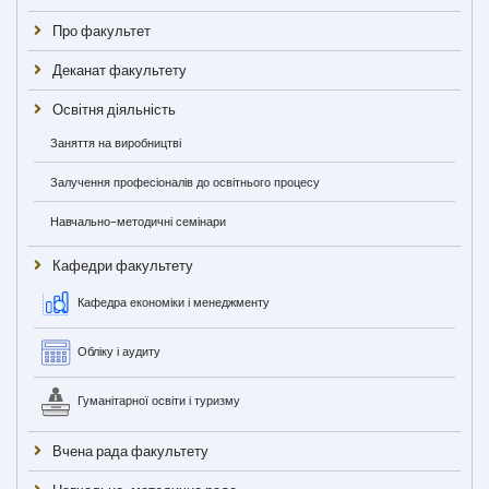
Про факультет
Деканат факультету
Освітня діяльність
Заняття на виробництві
Залучення професіоналів до освітнього процесу
Навчально-методичні семінари
Кафедри факультету
Кафедра економіки і менеджменту
Обліку і аудиту
Гуманітарної освіти і туризму
Вчена рада факультету