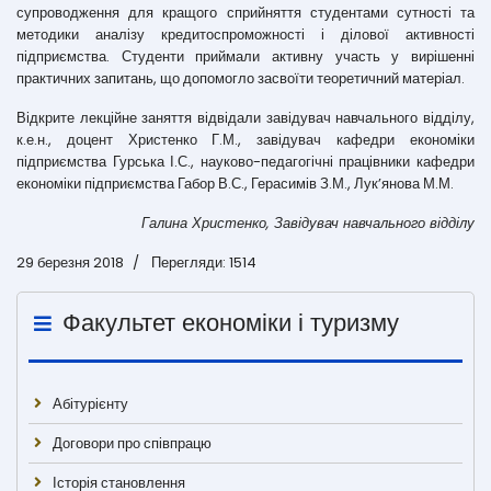
супроводження для кращого сприйняття студентами сутності та
методики аналізу кредитоспроможності і ділової активності
підприємства. Студенти приймали активну участь у вирішенні
практичних запитань, що допомогло засвоїти теоретичний матеріал.
Відкрите лекційне заняття відвідали завідувач навчального відділу,
к.е.н., доцент Христенко Г.М., завідувач кафедри економіки
підприємства Гурська І.С., науково-педагогічні працівники кафедри
економіки підприємства Габор В.С., Герасимів З.М., Лук’янова М.М.
Галина Христенко, Завідувач навчального відділу
29 березня 2018
Перегляди: 1514
Факультет економіки і туризму
Абітурієнту
Договори про співпрацю
Історія становлення