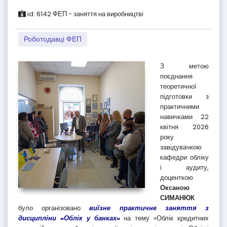
id:
6142
ФЕП - заняття на виробництві
Роботодавці ФЕП
З метою
поєднання
теоретичної
підготовки з
практичними
навичками 22
квітня 2026
року
завідувачкою
кафедри обліку
і аудиту,
доценткою
Оксаною
СИМАНЮК
було організовано
виїзне практичне заняття з
дисципліни «Облік у банках»
на тему «Облік кредитних