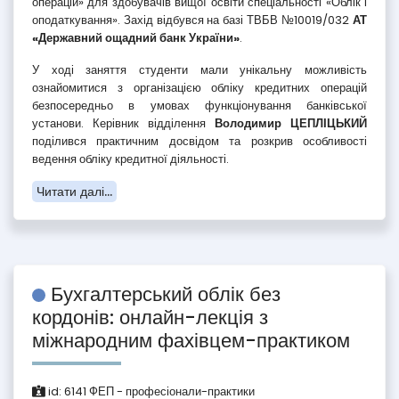
операцій» для здобувачів вищої освіти спеціальності «Облік і
оподаткування». Захід відбувся на базі ТВБВ №10019/032
АТ
«Державний ощадний банк України»
.
У ході заняття студенти мали унікальну можливість
ознайомитися з організацією обліку кредитних операцій
безпосередньо в умовах функціонування банківської
установи. Керівник відділення
Володимир ЦЕПЛІЦЬКИЙ
поділився практичним досвідом та розкрив особливості
ведення обліку кредитної діяльності.
Читати далі...
Бухгалтерський облік без
кордонів: онлайн-лекція з
міжнародним фахівцем-практиком
id:
6141
ФЕП - професіонали-практики