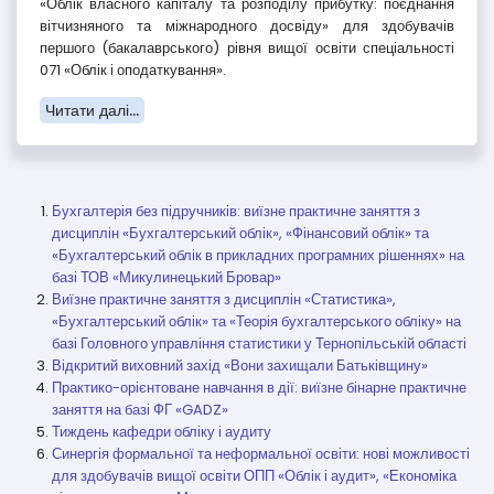
«Облік власного капіталу та розподілу прибутку: поєднання
вітчизняного та міжнародного досвіду» для здобувачів
першого (бакалаврського) рівня вищої освіти спеціальності
071 «Облік і оподаткування».
Читати далі...
Бухгалтерія без підручників: виїзне практичне заняття з
дисциплін «Бухгалтерський облік», «Фінансовий облік» та
«Бухгалтерський облік в прикладних програмних рішеннях» на
базі ТОВ «Микулинецький Бровар»
Виїзне практичне заняття з дисциплін «Статистика»,
«Бухгалтерський облік» та «Теорія бухгалтерського обліку» на
базі Головного управління статистики у Тернопільській області
Відкритий виховний захід «Вони захищали Батьківщину»
Практико-орієнтоване навчання в дії: виїзне бінарне практичне
заняття на базі ФГ «GADZ»
Тиждень кафедри обліку і аудиту
Синергія формальної та неформальної освіти: нові можливості
для здобувачів вищої освіти ОПП «Облік і аудит», «Економіка