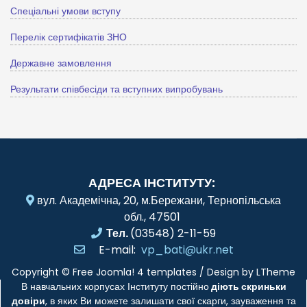
Спеціальні умови вступу
Перелік сертифікатів ЗНО
Державне замовлення
Результати співбесіди та вступних випробувань
АДРЕСА ІНСТИТУТУ:
вул. Академічна, 20, м.Бережани, Тернопільська
обл., 47501
Тел.
(03548) 2-11-59
E-mail:
vp_bati@ukr.net
Copyright ©
Free Joomla! 4 templates
/ Design by
LTheme
В навчальних корпусах Інституту постійно
діють скриньки
довіри
, в яких Ви можете залишати свої скарги, зауваження та