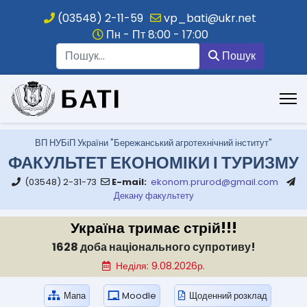
(03548) 2-11-59
vp_bati@ukr.net
Пн - Пт 8:00 - 17:00
Пошук
Пошук
.
ВП НУБіП України "Бережанський агротехнічний інститут"
ФАКУЛЬТЕТ ЕКОНОМІКИ І ТУРИЗМУ
(03548) 2-31-73
E-mail:
ekonom.prurod@gmail.com
Декану факультету
Україна тримає стрій!!!
1628 доба національного супротиву!
Неділя: 9.08.2026р.
Мапа
Moodle
Щоденний розклад