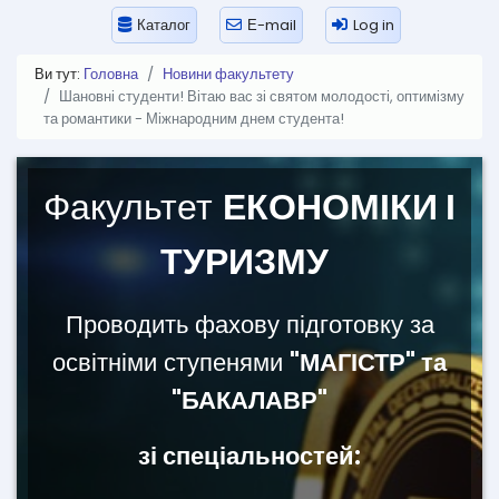
Каталог
Е-mail
Log in
Ви тут:
Головна
Новини факультету
Шановні студенти! Вітаю вас зі святом молодості, оптимізму
та романтики - Міжнародним днем студента!
Факультет
ЕКОНОМІКИ І
ТУРИЗМУ
Проводить фахову підготовку за
освітніми ступенями
"МАГІСТР" та
"БАКАЛАВР"
зі спеціальностей: