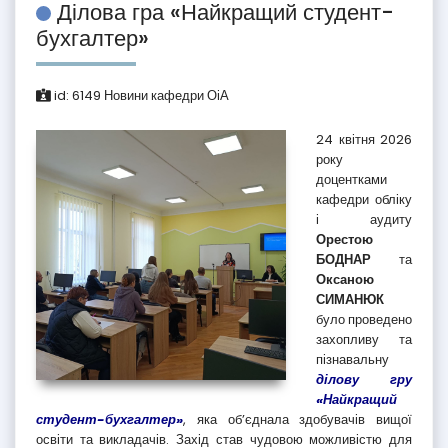
Ділова гра «Найкращий студент-
бухгалтер»
id:
6149
Новини кафедри ОіА
24 квітня 2026
року
доцентками
кафедри обліку
і аудиту
Орестою
БОДНАР
та
Оксаною
СИМАНЮК
було проведено
захопливу та
пізнавальну
ділову гру
«Найкращий
студент-бухгалтер»
, яка об’єднала здобувачів вищої
освіти та викладачів. Захід став чудовою можливістю для