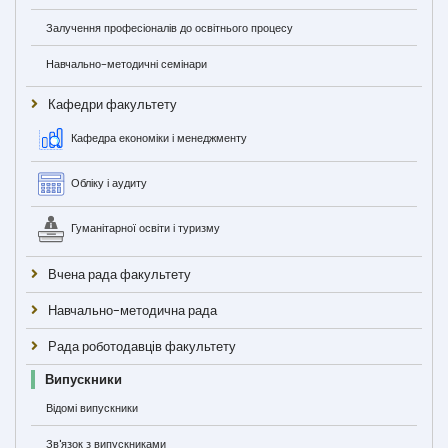
Залучення професіоналів до освітнього процесу
Навчально-методичні семінари
Кафедри факультету
Кафедра економіки і менеджменту
Обліку і аудиту
Гуманітарної освіти і туризму
Вчена рада факультету
Навчально-методична рада
Рада роботодавців факультету
Випускники
Відомі випускники
Зв'язок з випускниками