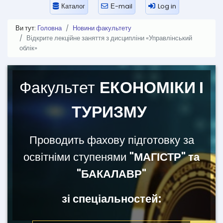
Каталог
Е-mail
Log in
Ви тут:
Головна
Новини факультету
Відкрите лекційне заняття з дисципліни «Управлінський
облік»
Факультет
ЕКОНОМІКИ І
ТУРИЗМУ
Проводить фахову підготовку за
освітніми ступенями
"МАГІСТР" та
"БАКАЛАВР"
зі спеціальностей: