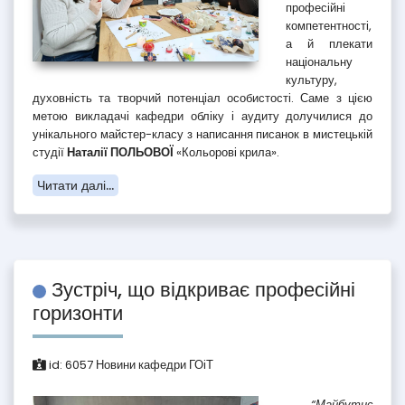
професійні
компетентності,
а й плекати
національну
культуру,
духовність та творчий потенціал особистості. Саме з цією
метою викладачі кафедри обліку і аудиту долучилися до
унікального майстер-класу з написання писанок в мистецькій
студії
Наталії ПОЛЬОВОЇ
«Кольорові крила».
Читати далі...
Зустріч, що відкриває професійні
горизонти
id:
6057
Новини кафедри ГОіТ
“Майбутнє