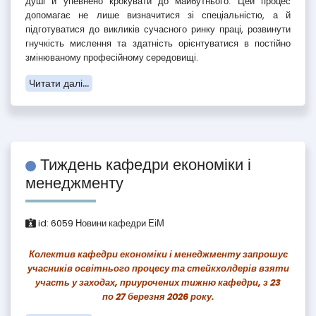
душі й упевнено крокувати до майбутнього. Цей процес
допомагає не лише визначитися зі спеціальністю, а й
підготуватися до викликів сучасного ринку праці, розвинути
гнучкість мислення та здатність орієнтуватися в постійно
змінюваному професійному середовищі.
Читати далі...
Тиждень кафедри економіки і
менеджменту
id:
6059
Новини кафедри ЕіМ
Колектив кафедри економіки і менеджменту запрошує
учасників освітнього процесу та стейкхолдерів взяти
участь у заходах, приурочених тижню кафедри, з 23
по 27 березня 2026 року.