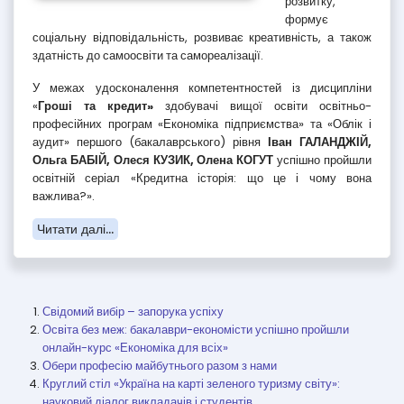
розвитку,
формує
соціальну відповідальність, розвиває креативність, а також
здатність до самоосвіти та самореалізації.
У межах удосконалення компетентностей із дисципліни
«
Гроші та кредит»
здобувачі вищої освіти освітньо-
професійних програм «Економіка підприємства» та «Облік і
аудит» першого (бакалаврського) рівня
Іван ГАЛАНДЖІЙ,
Ольга БАБІЙ, Олеся КУЗИК, Олена КОГУТ
успішно пройшли
освітній серіал «Кредитна історія: що це і чому вона
важлива?».
Читати далі...
Свідомий вибір – запорука успіху
Освіта без меж: бакалаври-економісти успішно пройшли
онлайн-курс «Економіка для всіх»
Обери професію майбутнього разом з нами
Круглий стіл «Україна на карті зеленого туризму світу»:
науковий діалог викладачів і студентів