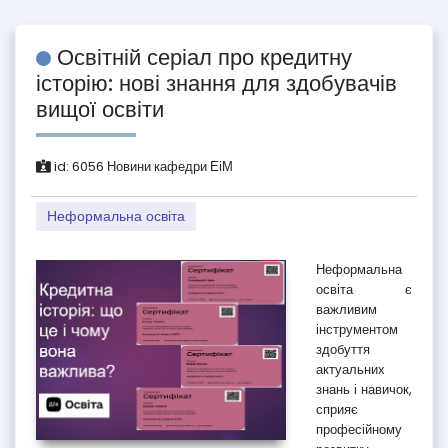
Освітній серіал про кредитну
історію: нові знання для здобувачів
вищої освіти
id:
6056
Новини кафедри ЕіМ
Неформальна освіта
Неформальна
освіта є
важливим
інструментом
здобуття
актуальних
знань і навичок,
сприяє
професійному