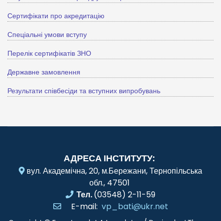
Сертифікати про акредитацію
Спеціальні умови вступу
Перелік сертифікатів ЗНО
Державне замовлення
Результати співбесіди та вступних випробувань
АДРЕСА ІНСТИТУТУ:
вул. Академічна, 20, м.Бережани, Тернопільська
обл., 47501
Тел.
(03548) 2-11-59
E-mail:
vp_bati@ukr.net