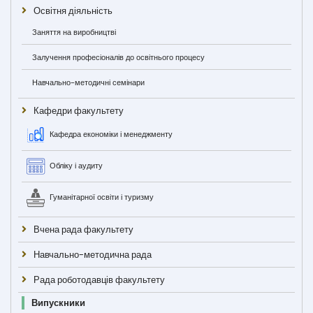
Освітня діяльність
Заняття на виробництві
Залучення професіоналів до освітнього процесу
Навчально-методичні семінари
Кафедри факультету
Кафедра економіки і менеджменту
Обліку і аудиту
Гуманітарної освіти і туризму
Вчена рада факультету
Навчально-методична рада
Рада роботодавців факультету
Випускники