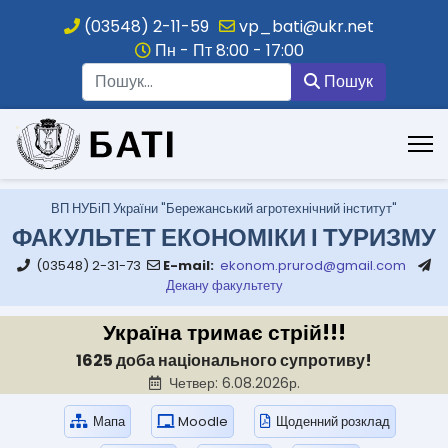
(03548) 2-11-59
vp_bati@ukr.net
Пн - Пт 8:00 - 17:00
Пошук
Пошук
.
ВП НУБіП України "Бережанський агротехнічний інститут"
ФАКУЛЬТЕТ ЕКОНОМІКИ І ТУРИЗМУ
(03548) 2-31-73
E-mail:
ekonom.prurod@gmail.com
Декану факультету
Україна тримає стрій!!!
1625 доба національного супротиву!
Четвер: 6.08.2026р.
Мапа
Moodle
Щоденний розклад